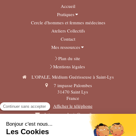
Accueil
Pratiques
Cercle d'hommes et femmes médecines
Ateliers Collectifs
Contact
Mes ressources
Plan du site
Mentions légales
L'OPALE, Médium Guérisseuse à Saint-Lys
7 impasse Palombes
31470
Saint Lys
France
Afficher le téléphone
brignonemelanie@gmail.com
Lundi
Vendredi
9h
19h
Du
au
de
à