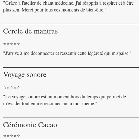
"Grâce à l'atelier de chant médecine, j'ai réappris à respirer et à être
plus zen. Merci pour tous ces moments de bien-être."
____________________________________
Cercle de mantras
⭐️⭐️⭐️⭐️⭐️
"J'arrive à me déconnecter et ressentir cette légèreté qui m'apaise."
____________________________________
Voyage sonore
⭐️⭐️⭐️⭐️⭐️
"Le voyage sonore est un moment hors du temps qui permet de
m'évader tout en me reconnectant à moi-même."
____________________________________
Cérémonie Cacao
⭐️⭐️⭐️⭐️⭐️